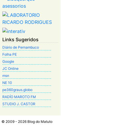
Links Sugeridos
Diário de Pernambuco
Folha PE
Google
JC Online
msn
NE 10
pe360graus.globo
RADÍO MAROTO FM
STUDIO J. CASTOR
© 2009 - 2026 Blog do Matuto