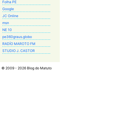
Folha PE
Google
JC Online
msn
NE 10
pe360graus.globo
RADÍO MAROTO FM
STUDIO J. CASTOR
© 2009 - 2026 Blog do Matuto