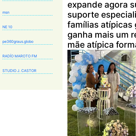
expande agora s
suporte especial
msn
famílias atípica
NE 10
ganha mais um r
pe360graus.globo
mãe atípica form
RADÍO MAROTO FM
STUDIO J. CASTOR