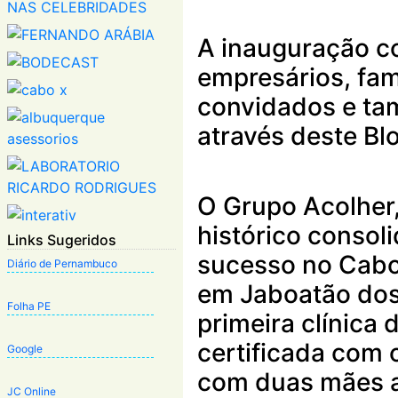
A inauguração c
empresários, fam
convidados e ta
através deste Bl
O Grupo Acolher,
histórico conso
Links Sugeridos
sucesso no Cabo
Diário de Pernambuco
em Jaboatão dos
Folha PE
primeira clínica
certificada com o
Google
com duas mães a
JC Online