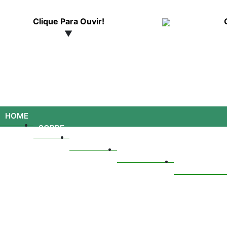
Clique Para Ouvir!
▼
HOME
SOBRE
GALERIAS
TV MATUTO
TELEFONES 